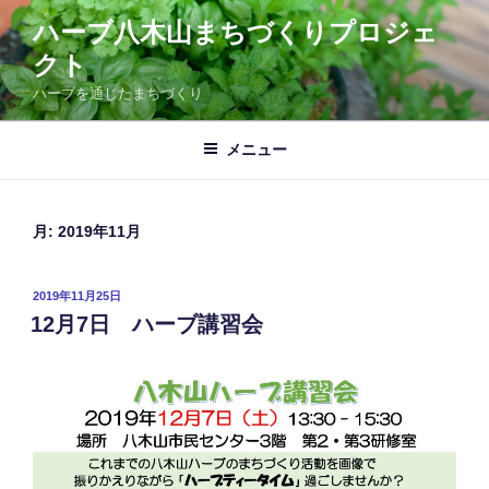
コ
ハーブ八木山まちづくりプロジェ
ン
クト
テ
ン
ハーブを通じたまちづくり
ツ
へ
メニュー
ス
キ
ッ
月:
2019年11月
プ
投
2019年11月25日
稿
12月7日 ハーブ講習会
日: