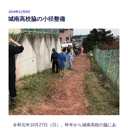
投
2019年11月8日
稿
城南高校脇の小径整備
日:
令和元年10月27日（日）。昨年から城南高校の脇にあ