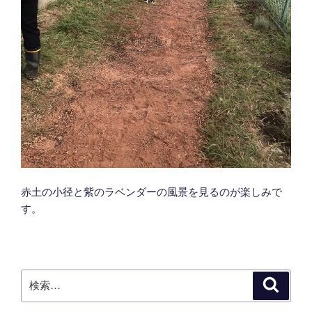
赤土の小径と紫のラベンダーの風景を見るのが楽しみで
す。
検
検
索
索: