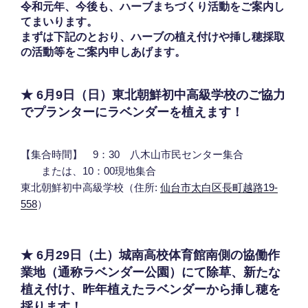
令和元年、今後も、ハーブまちづくり活動をご案内し
てまいります。
まずは下記のとおり、ハーブの植え付けや挿し穂採取
の活動等をご案内申しあげます。
★ 6月9日（日）東北朝鮮初中高級学校のご協力
でプランターにラベンダーを植えます！
【集合時間】 9：30 八木山市民センター集合
または、10：00現地集合
東北朝鮮初中高級学校（住所:
仙台市太白区長町越路19-
558
）
★ 6月29日（土）城南高校体育館南側の協働作
業地（通称ラベンダー公園）にて除草、新たな
植え付け、昨年植えたラベンダーから挿し穂を
採ります！