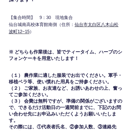
【集合時間】 9：30 現地集合
仙台城南高校体育館南側（住所：
仙台市太白区八木山松
波町12−15
）
※ どちらも作業後は、皆でティータイム、ハーブのシ
フォンケーキを用意いたします！
（１） 農作業に適した服装でお出でください。軍手・
移植ベラ等、使い慣れた用具をご持参ください。
（２） ご家族、お友達など、お誘いあわせの上、奮っ
てご参加ください。
（３） 会費は無料ですが、準備の関係がございますの
で、できるだけ
活動日の一週間前まで
に、下記のお問
い合わせ先にお申込みいただくようお願いいたしま
す。
その際には、
①代表者氏名、②参加人数、③連絡先