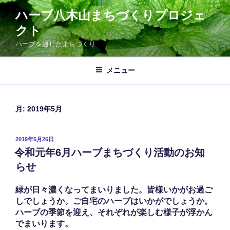
コ
ハーブ八木山まちづくりプロジェ
ン
クト
テ
ン
ハーブを通じたまちづくり
ツ
へ
メニュー
ス
キ
ッ
月:
2019年5月
プ
投
2019年5月26日
稿
令和元年6月ハーブまちづくり活動のお知
日:
らせ
緑が日々濃くなってまいりました。皆様いかがお過ご
しでしょうか。ご自宅のハーブはいかがでしょうか。
ハーブの季節を迎え、それぞれが楽しむ様子が浮かん
でまいります。