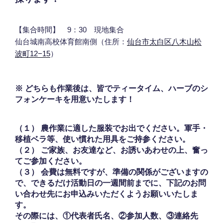
【集合時間】 9：30 現地集合
仙台城南高校体育館南側（住所：
仙台市太白区八木山松
波町12−15
）
※ どちらも作業後は、皆でティータイム、ハーブのシ
フォンケーキを用意いたします！
（１） 農作業に適した服装でお出でください。軍手・
移植ベラ等、使い慣れた用具をご持参ください。
（２） ご家族、お友達など、お誘いあわせの上、奮っ
てご参加ください。
（３） 会費は無料ですが、準備の関係がございますの
で、できるだけ
活動日の一週間前まで
に、下記のお問
い合わせ先にお申込みいただくようお願いいたしま
す。
その際には、
①代表者氏名、②参加人数、③連絡先