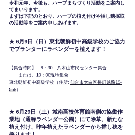
令和元年、今後も、ハーブまちづくり活動をご案内し
てまいります。
まずは下記のとおり、ハーブの植え付けや挿し穂採取
の活動等をご案内申しあげます。
★ 6月9日（日）東北朝鮮初中高級学校のご協力
でプランターにラベンダーを植えます！
【集合時間】 9：30 八木山市民センター集合
または、10：00現地集合
東北朝鮮初中高級学校（住所:
仙台市太白区長町越路19-
558
）
★ 6月29日（土）城南高校体育館南側の協働作
業地（通称ラベンダー公園）にて除草、新たな
植え付け、昨年植えたラベンダーから挿し穂を
採ります！