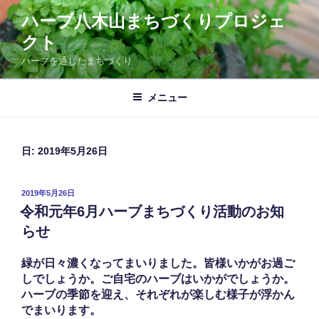
コ
ハーブ八木山まちづくりプロジェ
ン
クト
テ
ン
ハーブを通じたまちづくり
ツ
へ
メニュー
ス
キ
ッ
日:
2019年5月26日
プ
投
2019年5月26日
稿
令和元年6月ハーブまちづくり活動のお知
日:
らせ
緑が日々濃くなってまいりました。皆様いかがお過ご
しでしょうか。ご自宅のハーブはいかがでしょうか。
ハーブの季節を迎え、それぞれが楽しむ様子が浮かん
でまいります。